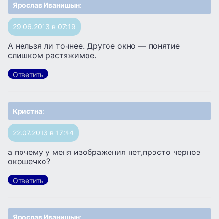
Ярослав Иванишын
:
29.06.2013 в 07:19
А нельзя ли точнее. Другое окно — понятие
слишком растяжимое.
Ответить
Кристна
:
22.07.2013 в 17:44
а почему у меня изображения нет,просто черное
окошечко?
Ответить
Ярослав Иванишын
: