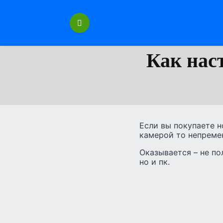
Перейти
к
содержанию
Как нас
Если вы покупаете но
камерой то непремен
Оказывается – не по
но и пк.