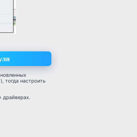
уля
ановленных
), тогда настроить
» драйверах.