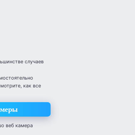
льшинстве случаев
амостоятельно
мотрите, как все
амеры
шо веб камера