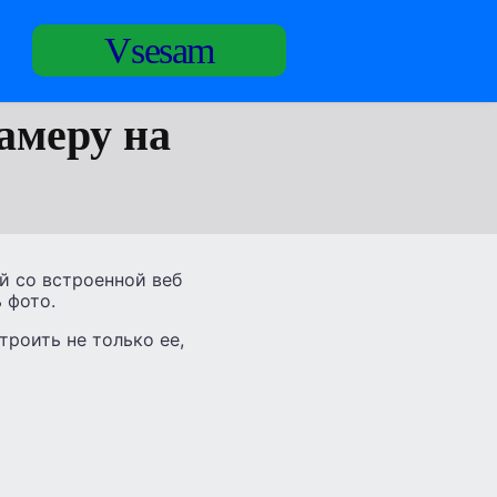
Vsesam
амеру на
ой со встроенной веб
 фото.
троить не только ее,