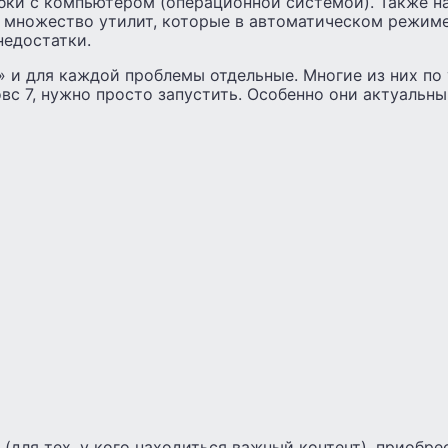
бки с компьютером (операционной системой). Также н
ь множество утилит, которые в автоматическом режиме
недостатки.
» и для каждой проблемы отдельные. Многие из них п
вс 7, нужно просто запустить. Особенно они актуальны
(для тех, у кого находиться важный контент), приобр