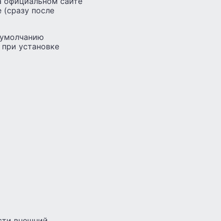
а официальном сайте
 (сразу после
о умолчанию
 при установке
ести внешний