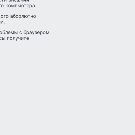
го компьютера.
того абсолютно
и.
роблемы с браузером
асы получите