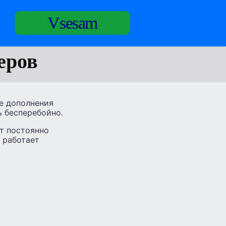
Vsesam
еров
се дополнения
ь бесперебойно.
ит постоянно
– работает