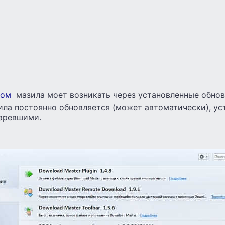
ром
мазила моет возникать через установленные обнов
ила постоянно обновляется (может автоматически), ус
таревшими.