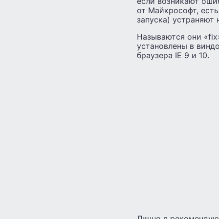
если возникают оши
от Майкрософт, ест
запуска) устраняют 
Называются они «fix
установлены в виндо
браузера IE 9 и 10.
Лично я рекомендую 