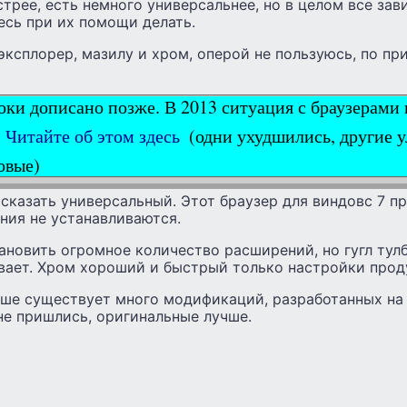
трее, есть немного универсальнее, но в целом все зави
есь при их помощи делать.
эксплорер, мазилу и хром, оперой не пользуюсь, по при
роки дописано позже. В 2013 ситуация с браузерами
.
Читайте об этом здесь
(одни ухудшились, другие 
овые)
сказать универсальный. Этот браузер для виндовс 7 пр
ния не устанавливаются.
ановить огромное количество расширений, но гугл тул
вает. Хром хороший и быстрый только настройки прод
ше существует много модификаций, разработанных на 
не пришлись, оригинальные лучше.