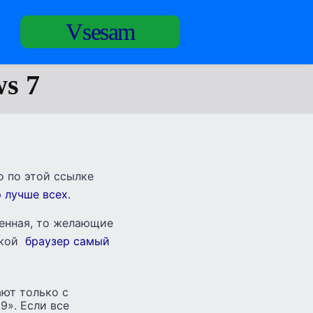
Vsesam
s 7
о по этой ссылке
 лучше всех.
ленная, то желающие
акой
браузер самый
ают только с
 9». Если все