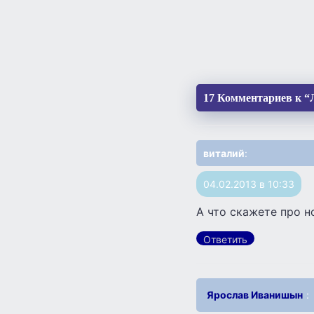
17 Комментариев к “
виталий
:
04.02.2013 в 10:33
А что скажете про н
Ответить
Ярослав Иванишын
: