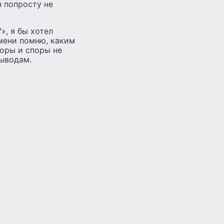
н попросту не
», я бы хотел
емени помню, каким
воры и споры не
ыводам.