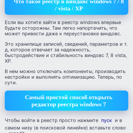
Что такое реестр в виндовс windows 7 / 8
/ vista / XP
Если вы хотите зайти в реестр windows впервые
будьте осторожны. Там легко напортачить, что
может привести даже к переустановке виндовс.
Это хранилище записей, сведений, параметров и т.
д, которое отвечает за надежность,
быстродействие и стабильность виндовс 7, 8 vista,
XP.
В нем можно отключать компоненты, производить
настройки и выполнять оптимизацию. Теперь, по
сути.
Самый простой способ открыть
редактор реестра windows 7
Чтобы войти в реестр просто нажмите
пуск
и в
самом низу (в поисковой линейке) вставьте слово