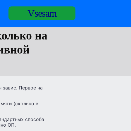
Vsesam
колько на
тивной
н завис. Первое на
мяти (сколько в
тандартных способа
нно ОП.