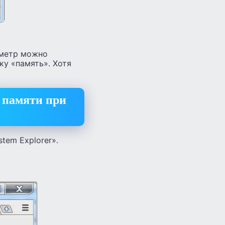
аметр можно
ку «память». Хотя
й памяти при
tem Explorer».