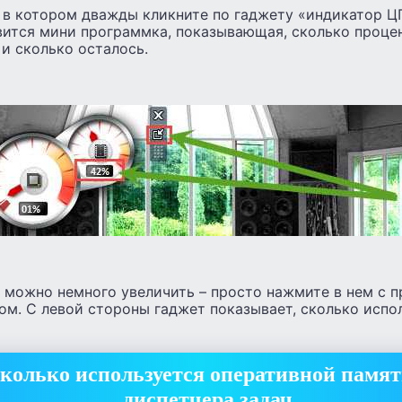
 в котором дважды кликните по гаджету «индикатор ЦП
вится мини программка, показывающая, сколько проце
и сколько осталось.
 можно немного увеличить – просто нажмите в нем с п
ом. С левой стороны гаджет показывает, сколько испо
сколько используется оперативной памя
диспетчера задач