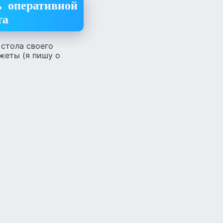
ь оперативной
та
 стола своего
жеты (я пишу о