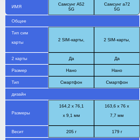
Самсунг А52
Самсунг а72
ИМЯ
5G
5G
Общее
Тип сим
2 SIM-карты,
2 SIM-карты,
карты
2 карты
Да
Да
Размер
Нано
Нано
Тип
Смартфон
Смартфон
дизайн
164,2 х 76,1
163,6 x 76 x
Размеры
х ​​9,1 мм
7,7 мм
Весит
205 г
179 г