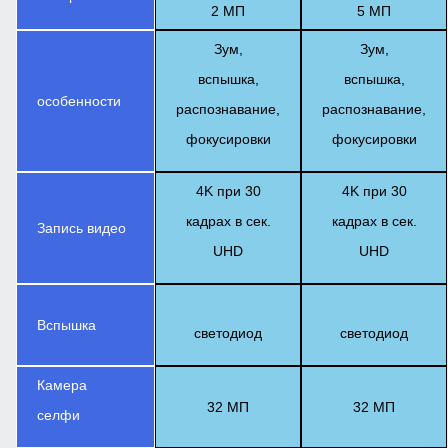
2 МП
5 МП
Зум,
Зум,
вспышка,
вспышка,
особенности
распознавание,
распознавание,
фокусировки
фокусировки
4K при 30
4K при 30
кадрах в сек.
кадрах в сек.
Запись видео
UHD
UHD
Вспышка
светодиод
светодиод
Камера
32 МП
32 МП
селфи