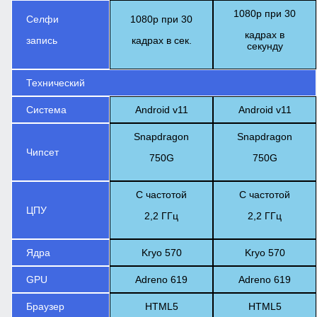
1080p при 30
Селфи
1080p при 30
кадрах в
запись
кадрах в сек.
секунду
Технический
Система
Android v11
Android v11
Snapdragon
Snapdragon
Чипсет
750G
750G
С частотой
С частотой
ЦПУ
2,2 ГГц
2,2 ГГц
Ядра
Kryo 570
Kryo 570
GPU
Adreno 619
Adreno 619
Браузер
HTML5
HTML5