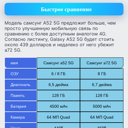
Быстрое сравнение
Модель самсунг А52 5G предложит больше, чем
просто улучшенную мобильную связь по
сравнению с более доступным аналогом 4G.
Согласно листингу, Galaxy A52 5G будет стоить
около 439 долларов и недалеко от него убежит
а72 5G.
имя
Самсунг а52 5G
Самсунг а72 5G
ОЗУ
6 / 8 ГБ
8 ГБ
Диагональ
6,5 дюйма
6,7 дюйма
Память
128 ГБ
128 ГБ
Батарея
4500 мАч
5000 мАч
Камера
64 МП Quad
64 МП Quad
Цена
440$
460$