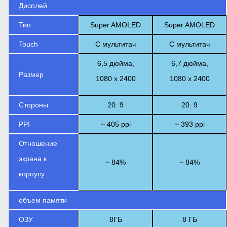
Дисплей
Тип
Super AMOLED
Super AMOLED
Touch
С мультитач
С мультитач
6,5 дюйма,
6,7 дюйма,
Размер
1080 x 2400
1080 x 2400
Стороны
20: 9
20: 9
PPI
~ 405 ppi
~ 393 ppi
Отношение
экрана к
~ 84%
~ 84%
корпусу
объем памяти
ОЗУ
8ГБ
8 ГБ