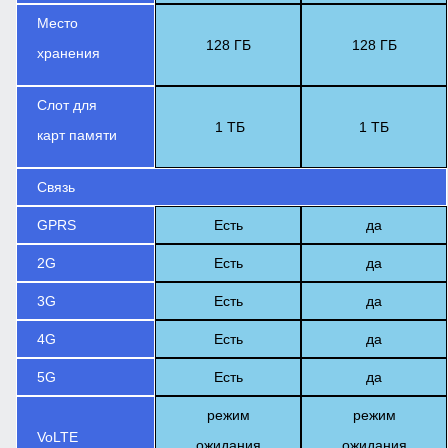
Место
128 ГБ
128 ГБ
хранения
Слот для
1 ТБ
1 ТБ
карт памяти
Связь
GPRS
Есть
да
2G
Есть
да
3G
Есть
да
4G
Есть
да
5G
Есть
да
режим
режим
VoLTE
ожидания
ожидания