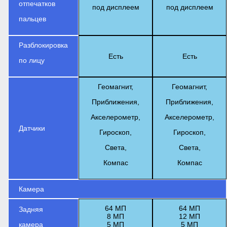
отпечатков
под дисплеем
под дисплеем
пальцев
Разблокировка
Есть
Есть
по лицу
Геомагнит,
Геомагнит,
Приближения,
Приближения,
Акселерометр,
Акселерометр,
Датчики
Гироскоп,
Гироскоп,
Света,
Света,
Компас
Компас
Камера
64 МП
64 МП
Задняя
8 МП
12 МП
камера
5 МП
5 МП