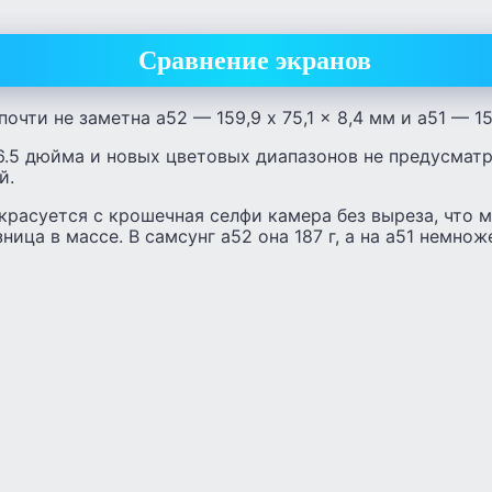
Сравнение экранов
очти не заметна а52 — 159,9 x 75,1 x 8,4 мм и а51 — 158
6.5 дюйма и новых цветовых диапазонов не предусматр
й.
красуется с крошечная селфи камера без выреза, что 
ница в массе. В самсунг а52 она 187 г, а на а51 немнож