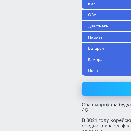
имя
ОЗУ
Диагональ
Память
Батарея
Камера
Цена
Оба смартфона будут
4G.
В 3021 году корейск
среднего класса фл