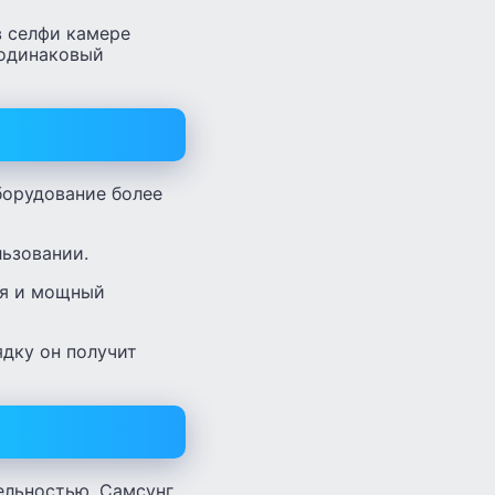
в селфи камере
 одинаковый
борудование более
льзовании.
ея и мощный
ядку он получит
ельностью. Самсунг