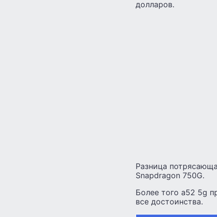
долларов.
Разница потрясающая
Snapdragon 750G.
Более того а52 5g п
все достоинства.