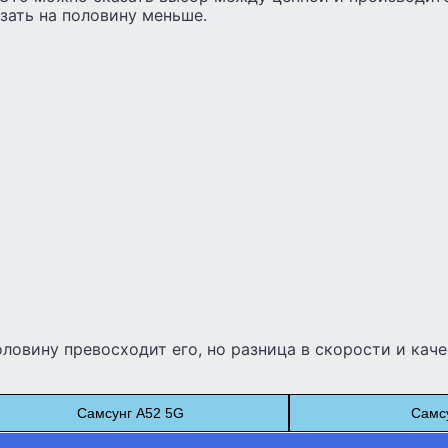
зать на половину меньше.
оловину превосходит его, но разница в скорости и каче
Самсунг А52 5G
Самс