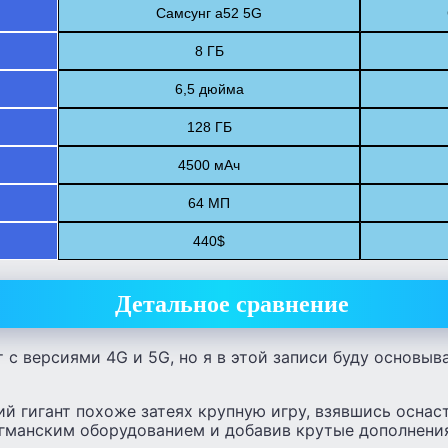
Самсунг а52 5G
8 ГБ
6,5 дюйма
128 ГБ
4500 мАч
64 МП
440$
Детальное сравнение
 с версиями 4G и 5G, но я в этой записи буду основыва
ий гигант похоже затеях крупную игру, взявшись оснас
агманским оборудованием и добавив крутые дополнени