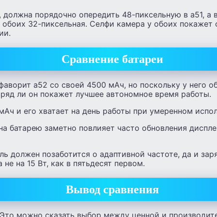
, должна порядочно опередить 48-пиксельную в а51, а 
у обоих 32-пиксельная. Селфи камера у обоих покажет
ии.
Сравнение батареи
фаворит а52 со своей 4500 мАч, но поскольку у него о
вряд ли он покажет лучшее автономное время работы.
мАч и его хватает на день работы при умеренном испо
 на батарею заметно повлияет часто обновления диспл
ь должен позаботится о адаптивной частоте, да и зар
 не на 15 Вт, как в пятьдесят первом.
Вывод сравнения
 Это можно сказать выбор между ценной и производит