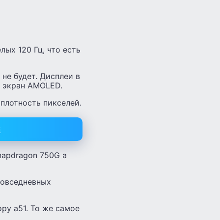
лых 120 Гц, что есть
 не будет. Дисплеи в
т экран AMOLED.
плотность пикселей.
и
napdragon 750G а
повседневных
ору а51. То же самое