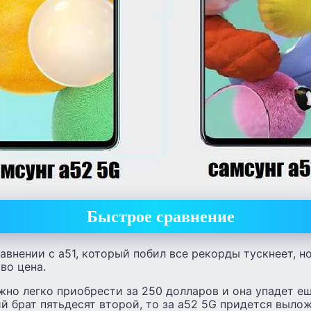
Быстрое сравнение
авнении с а51, который побил все рекорды тускнеет, н
во цена.
жно легко приобрести за 250 долларов и она упадет еще
й брат пятьдесят второй, то за а52 5G придется выло