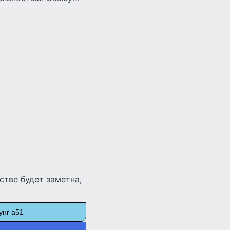
стве будет заметна,
унг а51