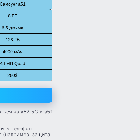
Самсунг а51
8 ГБ
6,5 дюйма
128 ГБ
4000 мАч
48 МП Quad
250$
ться на а52 5G и а51
тить телефон
я (например, защита