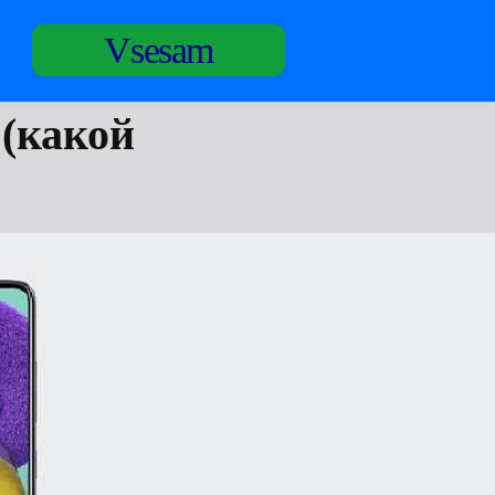
Vsesam
 (какой