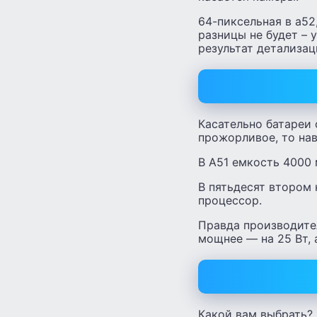
64-пиксельная в а52
разницы не будет – 
результат детализац
Касательно батареи 
прожорливое, то на
В А51 емкость 4000 
В пятьдесят втором
процессор.
Правда производител
мощнее — на 25 Вт, а
Какой вам выбрать?