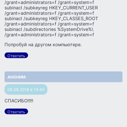
/grant=administrators=f /grant=system=f
subinacl /subkeyreg HKEY_CURRENT_USER
/grant=administrators=f /grant=system=f
subinacl /subkeyreg HKEY_CLASSES_ROOT
/grant=administrators=f /grant=system=f
subinacl /subdirectories %SystemDrive%\
/grant=administrators=f /grant=system=f
Попробуй на другом компьютере.
Ответить
АНОНИМ
:
08.06.2018 в 13:40
СПАСИБО!!!!!
Ответить