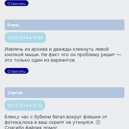
Ответить
Frenk
:
14.12.2014 в 17:46
Извлечь из архива и дважды кликнуть левой
кнопкой мыши. Не факт что он проблему решит —
это только один из вариантов.
Ответить
Сергей.
:
20.12.2014 в 11:12
Блин,с час с бубном бегал вокруг флешки от
фотика,пока в ваш скрипт не уткнулся. 🙂
Спасибо,файлик помог.