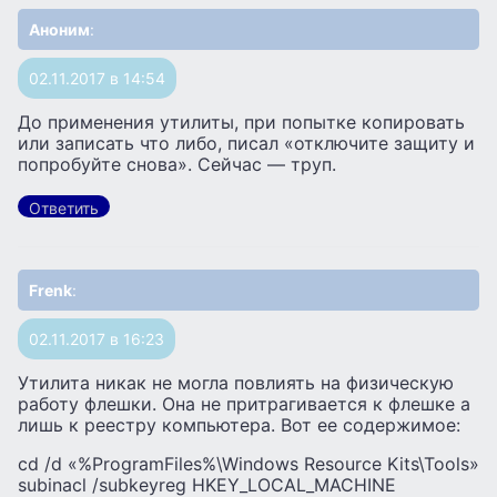
Аноним
:
02.11.2017 в 14:54
До применения утилиты, при попытке копировать
или записать что либо, писал «отключите защиту и
попробуйте снова». Сейчас — труп.
Ответить
Frenk
:
02.11.2017 в 16:23
Утилита никак не могла повлиять на физическую
работу флешки. Она не притрагивается к флешке а
лишь к реестру компьютера. Вот ее содержимое:
cd /d «%ProgramFiles%\Windows Resource Kits\Tools»
subinacl /subkeyreg HKEY_LOCAL_MACHINE