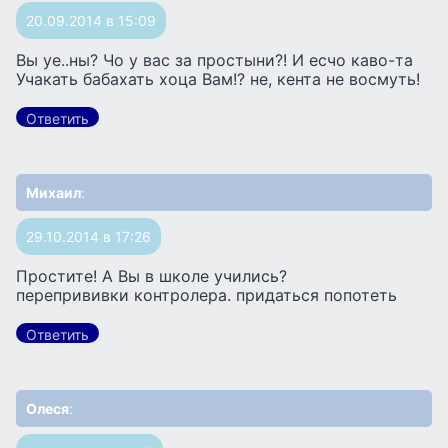
20.09.2014 в 15:09
Вы уе..ны? Чо у вас за простыни?! И есчо каво-та
Учакать бабахать хоца Вам!? не, кента не восмуть!
Ответить
Михаил
:
29.10.2014 в 17:26
Простите! А Вы в школе учились?
перепрививки контролера. придаться попотеть
Ответить
Олеся
: