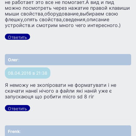
не работает это все не помогает.А вид и пид
можно посмотреть через нажатие правой клавиши
мыши свойства,оборудование,выбираем свою
флешку,опять свойства,сведения,описание
устройств.и смотрим много чего интересного.)
Ответить
Олег
:
08.04.2016 в 21:38
Я неможу не зкопіровати не форматувати і не
скачати нанеї нічого а файли які наній уже є
запускаюця що робити micro sd 8 гіг
Ответить
Frenk
: