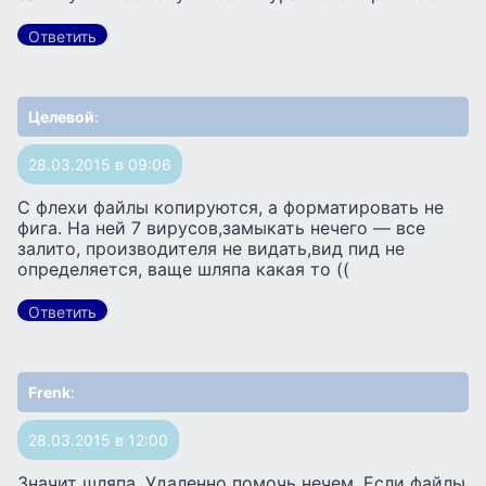
Ответить
Целевой
:
28.03.2015 в 09:06
С флехи файлы копируются, а форматировать не
фига. На ней 7 вирусов,замыкать нечего — все
залито, производителя не видать,вид пид не
определяется, ваще шляпа какая то ((
Ответить
Frenk
:
28.03.2015 в 12:00
Значит шляпа. Удаленно помочь нечем. Если файлы