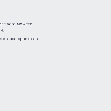
сле чего можете
и.
статочно просто его