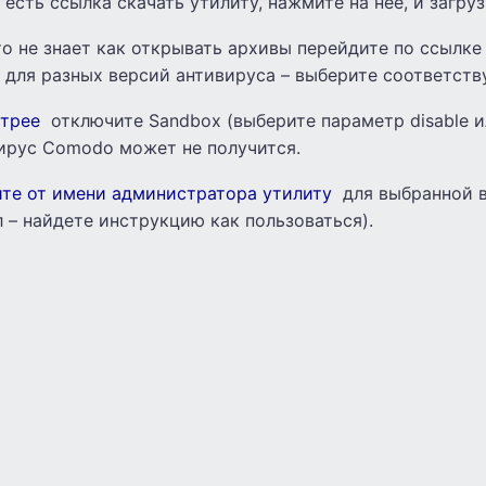
есть ссылка скачать утилиту, нажмите на нее, и загруз
о не знает как открывать архивы перейдите по ссылке
 для разных версий антивируса – выберите соответст
трее
отключите Sandbox (выберите параметр disable и
вирус Comodo может не получится.
ите от имени администратора утилиту
для выбранной 
л – найдете инструкцию как пользоваться).