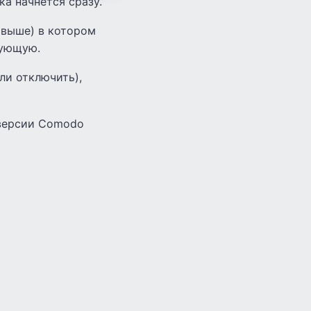
ка начнется сразу.
 выше) в котором
вующую.
ли отключить),
версии Comodo