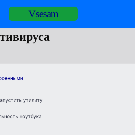
Vsesam
нтивируса
роенными
запустить утилиту
льность ноутбука