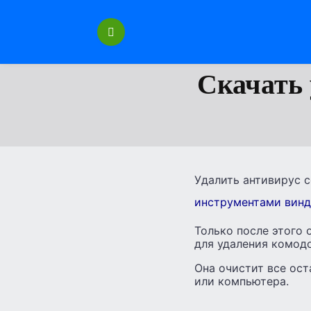
Перейти
к
содержанию
Скачать 
Удалить антивирус co
инструментами винд
Только после этого 
для удаления комодо
Она очистит все ос
или компьютера.