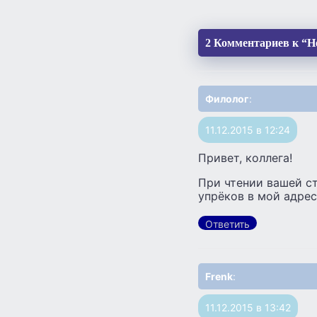
2 Комментариев к “Н
Филолог
:
11.12.2015 в 12:24
Привет, коллега!
При чтении вашей ст
упрёков в мой адрес
Ответить
Frenk
:
11.12.2015 в 13:42