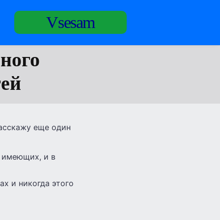
Vsesam
ного
тей
расскажу еще один
 имеющих, и в
ах и никогда этого