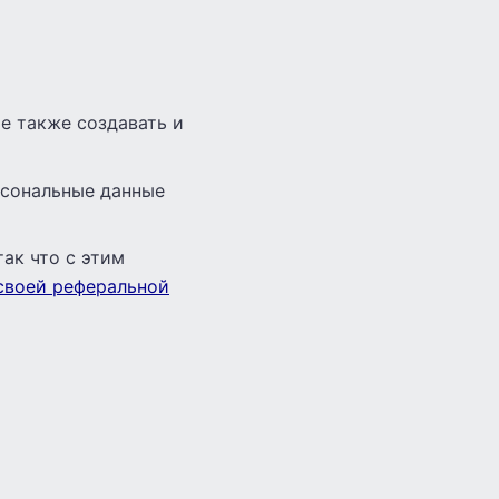
те также создавать и
рсональные данные
ак что с этим
своей реферальной