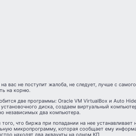
 на вас не поступит жалоба, не следует, лучше с самого
ть на корню.
обится две программы: Oracle VM VirtualBox и Auto Hid
и установочного диска, создаем виртуальный компьюте
но независимых два компьютера.
 того, что биржа при попадании на нее устанавливает 
ьную микропрограмму, которая сообщает ему информа
стро находят два акваунты на одном КП