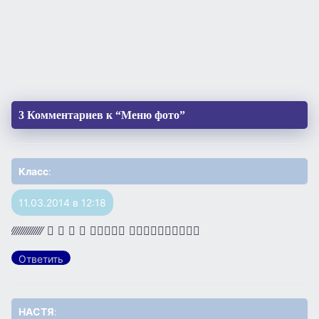
3 Комментариев к “Меню фото”
Класс
:
11.03.2014 в 12:18
∕∕∕∕∕∕∕∕∕∕∕∕∕∕∕      
Ответить
НАСТЯ
: