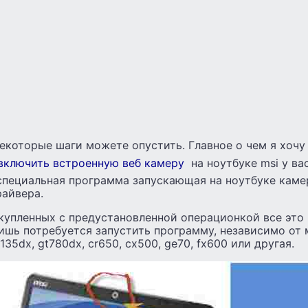
некоторые шаги можете опустить. Главное о чем я хочу с
включить встроенную веб камеру
на ноутбуке msi у ва
специальная программа запускающая на ноутбуке каме
айвера.
 купленных с предустановленной операционкой все это
ишь потребуется запустить программу, независимо от 
u135dx, gt780dx, cr650, cx500, ge70, fx600 или другая.