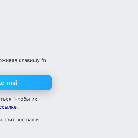
рживая клавишу fn
е msi
ться. Чтобы их
 ссылке
.
бновит все ваши