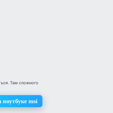
иться. Там сложного
 ноутбуке msi