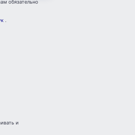
вам обязательно
ук
.
аивать и