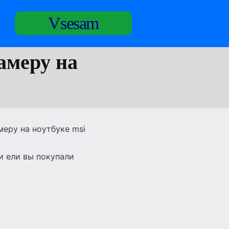
Vsesam
амеру на
еру на ноутбуке msi
и ели вы покупали