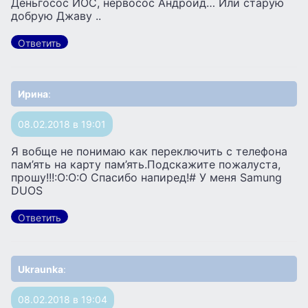
Деньгосос ИОС, нервосос Андроид… Или старую
добрую Джаву ..
Ответить
Ирина
:
08.02.2018 в 19:01
Я вобще не понимаю как переключить с телефона
пам’ять на карту пам’ять.Подскажите пожалуста,
прошу!!!:O:O:O Спасибо напиред!# У меня Samung
DUOS
Ответить
Ukraunka
:
08.02.2018 в 19:04