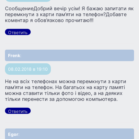
СообщениеДобрий вечір усім! Я бажаю запитати як
перемкнути з карти пам’яти на телефон?Добавте
коментар я обов’язково прочитаю!!!
Ответить
Frenk
:
08.02.2018 в 19:10
Не на всіх телефонах можна перемкнути з карти
пам’яти на телефон. На багатьох на карту памяті
можна ставити тільки фото і відео, а на деяких
тільки перенести за допомогою компьютера.
Ответить
Egor
: