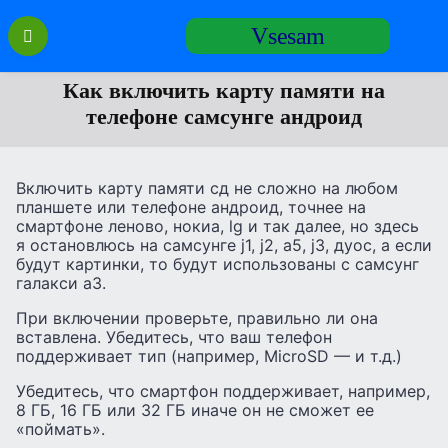
Перейти
Vsesam
к
содержанию
Как включить карту памяти на
телефоне самсунге андроид
Включить карту памяти сд не сложно на любом
планшете или телефоне андроид, точнее на
смартфоне леново, нокиа, lg и так далее, но здесь
я остановлюсь на самсунге j1, j2, а5, j3, дуос, а если
будут картинки, то будут использованы с самсунг
галакси а3.
При включении проверьте, правильно ли она
вставлена. Убедитесь, что ваш телефон
поддерживает тип (например, MicroSD — и т.д.)
Убедитесь, что смартфон поддерживает, например,
8 ГБ, 16 ГБ или 32 ГБ иначе он не сможет ее
«поймать».