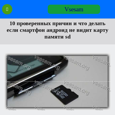
Перейти
Vsesam
к
содержанию
10 проверенных причин и что делать
если смартфон андроид не видит карту
памяти sd