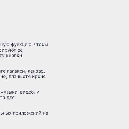
нную функцию, чтобы
рируют ее
ту кнопки
е галакси, леново,
жио, планшете ирбис
музыки, видео, и
та для
льных приложений на