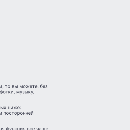
, то вы можете, без
фотки, музыку,
ных ниже:
м посторонней
ая функция все чаще