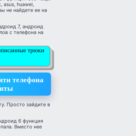
 asus, huawei,
и вы не найдете ее на
ндроид 7, андроид
лов с телефона на
 описанные трюки
яти телефона
енты
у. Просто зайдите в
андроид 6 функция
опала. Вместо нее