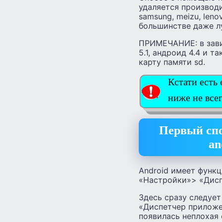
удаляется производите
samsung, meizu, lenovo
большинстве даже л
ПРИМЕЧАНИЕ: в завис
5.1, андроид 4.4 и 
карту памяти sd.
Кстати есть
ниже не все
Первый спо
an
Android имеет функц
«Настройки»> «Дисп
Здесь сразу следует
«Диспетчер приложен
появилась неплохая