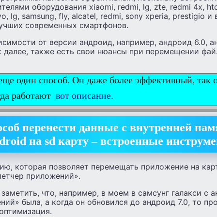
лями оборудования xiaomi, redmi, lg, zte, redmi 4x, htc,
, lg, samsung, fly, alcatel, redmi, sony xperia, prestigio 
учших современных смартфонов.
имости от версии андроид, например, андроид 6.0, а
так далее, также есть свои нюансы при перемещении фай
 еще один способ. Он даже более эффективный, так
гда работают
вот описание.
соб перенести данные с внутренней пам
droid на sd карту – встроенные инструм
ию, которая позволяет перемещать приложение на карт
етчер приложений».
 заметить, что, например, в моем в самсунг галакси с 
ий» была, а когда он обновился до андроид 7.0, то пр
 оптимизация.