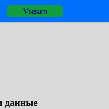
Vsesam
и данные