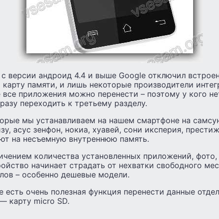
с версии андроид 4.4 и выше Google отключил встрое
 карту памяти, и лишь некоторые производители интег
 все приложения можно перенести – поэтому у кого не
разу переходить к третьему разделу.
орые мы устанавливаем на нашем смартфоне на самсунг
йзу, асус зенфон, нокиа, хуавей, сони иксперия, прести
ают на несъемную внутреннюю память.
ичением количества установленных приложений, фото, 
ойство начинает страдать от нехватки свободного мес
лов – особенно дешевые модели.
е есть очень полезная функция перенести данные отде
— карту micro SD.