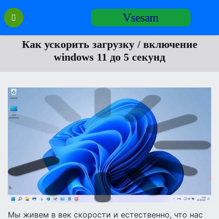
Перейти
Vsesam
к
содержанию
Как ускорить загрузку / включение
windows 11 до 5 секунд
Мы живем в век скорости и естественно, что нас