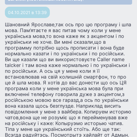
04.10.2021 в 13:39
Шановний Ярославе,так ось про цю програму і шла
мова. Пам’ятаєте я вас питав чому коли у мене
українська мова,то вона каже як з акцентом і по
українськи не хоче. Ви мені сказали,що в
программу потрібно щось прописати і вона буде
нормально казати і по українськи і по російськи.
Ви ще казали що ви використовуєте Caller name
talcker і там вона каже нормально і по українськи і
по російськи. А ось ця у мене коли я її
встановлював на свій колишній смартфон, то про
це й шла мова. Я хотів до вас донести що ось ЦЯ
програма коли у мене українська мова була при
включенні телефону говорила дуже з акцентом,з
російською мовою все гаразд,а ось по українськи
вона казала щось безглузде. Наприклад висить
повідомлення у мене з вайбера. Копируем историю
чатов,вона ще не розуміє що я перейменував вже
на російську і каже: Копыруэмо исторыю чатив.
Тіпа у мене ще український стоїть. Або ще так:
Всэгда радуйтэсь. Посмотрытэ хайлайт от Адмын.