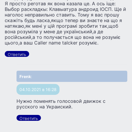
Я просто реготав як вона казала це. А ось іще:
Выбор раскладкы: Клавыатура андроид ІОСП. Ще й
наголос неправильно ставить. Тому я вас прошу
скажіть будь ласка,якщо тепер ви знаєте на що я
натякаю,як мені у цій програмі зробити так,щоб
вона розуміла у мене де український,а де
російський,а то получається що вона не розуміє
цього,а ваш Caller name talcker розуміє.
Ответить
Frenk
:
04.10.2021 в 16:28
Нужно поменять голосовой движок с
русского на Украиский.
Ответить