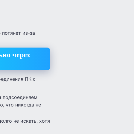
е потянет из-за
ьно через
оединения ПК с
 и подсоединяем
ю, что никогда не
олго не искать, хотя