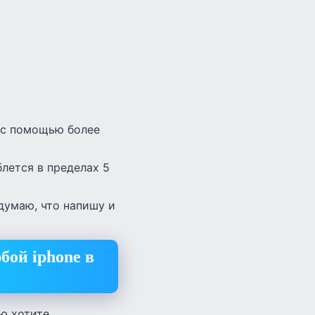
а с помощью более
лется в пределах 5
 думаю, что напишу и
ой iphone в
ю хотите