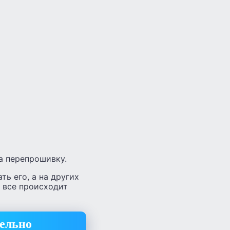
а перепрошивку.
ь его, а на других
е все происходит
тельно