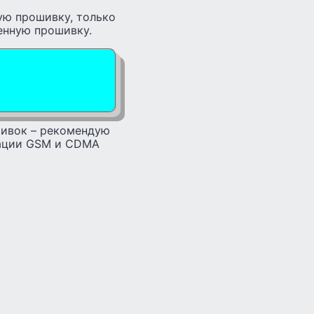
ую прошивку, только
венную прошивку.
ошивок – рекомендую
кации GSM и CDMA