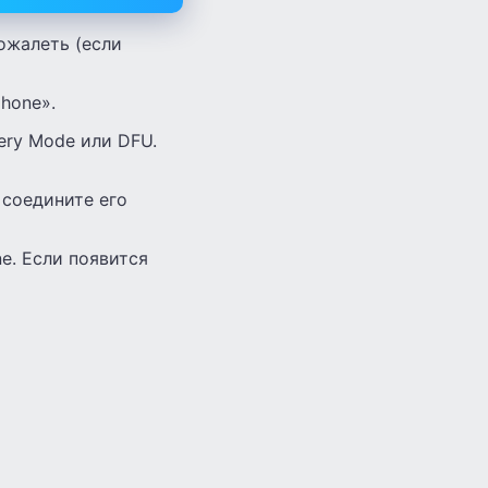
ожалеть (если
hone».
ery Mode или DFU.
 соедините его
e. Если появится