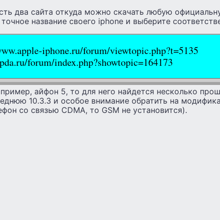
есть два сайта откуда можно скачать любую официальн
 точное название своего iphone и выберите соответст
/www.apple-iphone.ru/forum/viewtopic.php?t=5135
/4pda.ru/forum/index.php?showtopic=164173
например, айфон 5, то для него найдется несколько пр
леднюю 10.3.3 и особое внимание обратить на модифи
ефон со связью CDMA, то GSM не установится).