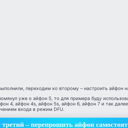
выполнили, переходим ко второму – настроить айфон н
омянул уже о айфон 5, то для примера буду использоват
фон 4, айфон 4s, айфон 5s, айфон 6, айфон 7 и так дале
ючением входа в режим DFU.
 третий – перепрошить айфон самостоя