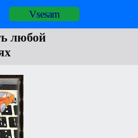
Vsesam
ть любой
ях