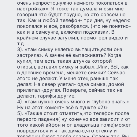
очень непросто,нужно немного покопаться в
настройках». Я тоже так думала и сын мне
говорил что будет трудно, но это совсем не
так! Как и любой телефон- три дня, ну неделю
покопался и всё, разобрался. (что не понятно-
как и в самсунге, включил подсказки. В
крайнем случае загуглил, посмотрел видео и
т.д….
3). «там симку нелегко вытащить,если она
застряла». А зачем её вытаскивать? Когда
купил, там есть такая штучка которой
открыл, вставил симку и забыл…Или, ВЫ, как
в древние времена, меняете симки? Сейчас
этого не делают. У меня отец раньше так
делал: На север улетал- одна симка, домой
прилетал -другая. Поверьте, сейчас так не
делают, тарифы другие.
4). «там нужно очень много и глубоко знать.»
Ну на этот комент- всё в пункте «2)»
5). «Также стоит отметить,что телефон после
первого падения( ну конечно все зависит и от
того какой айфон и от владельца тоже)может
повредиться и я так думаю,что стеклу и
телефону будет торба сразу». Отвечу так: Вы