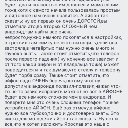
будет два и полностью им доволен,и мама своим
тоже,хотя с самого начала пользовалась простым
и ей,точнее нам очень нравится. А айфон так
сказать: ну во первых он очень ДОРОГОЙ,вы
отметили это,во вторых СЛОЖНЫЙ чем
андроид,там найти все очень
непросто,нужно немного покопаться в настройках,
в третьих там симку нелегко вытащить,если она
застряла,в четвёртых там нужно очень много и
глубоко знать. Также стоит отметить,что телефон
после первого падения( ну конечно все зависит и
от того какой айфон и от владельца тоже) может
повредиться и я так думаю,что стеклу и телефону
будет торба сразу. Также стоит отметить,что
айфон надо ОЧЕНЬ беречь,потому что( ну
допустим в андроиде полазил-полазил,нажал что-
то не то,завис исправить можно) но вот в АЙФОНЕ
будет все намного сложнее чем в андроиде. И
поверьте мне это очень сложный телефон точнее
устройство АЙФОН. Ещё раз отмечу,в айфоне
нужно все глубоко,точно и достоверно знать. Это
чисто для молодёжи айфон так сказать. Ну вот и
все,что я хотел изложить Ярослав,это наше с