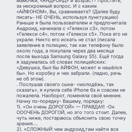
мамочки, «АНДРОИД» и возраст? Простите,
за нескромный вопрос. И с каким
«АЙФОНОМ», Вы, сравниваете? (Далее буду
писать- НЕ ОЧЕНЬ, используя пунктуацию)
Раньше я была пользователем и предпочитала
Андроид, начинала с «Гелекси с3», потом
«Гелекси с4», потом «Гелекси с5». Пока его не
украли. Никто его искать не стал (писала
заявление в полицию, так как телефону было
около года, а покупала через два месяца
после выхода Samsung Galaxy S5). Ещё тогда
я задумалась об словах полицейских:
«Девушка, был бы АЙФОН, может и нашёлся
бы». Но коробку и чек забрали. (ладно, речь
не об этом).
. Послушав своего сына- «молодёжь, так
сказать», я купила себе iPhone 6s и совсем не
пожалела. Наоборот, поменяла своё мнение.
Начну по-порядку- Вашему, порядку:
1). «Он очень ДОРОГОЙ» — ПРАВДА!!! -Он
ОООЧЕНЬ ДОРОГОЙ, но это того стоит. Далее,
чуть ниже, постараюсь объяснить свою точку
зрения….
2). «СЛОЖНЫЙ чем андроид,там найти все