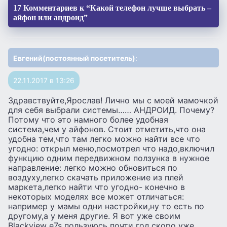
17 Комментариев к “Какой телефон лучше выбрать –
айфон или андроид”
Евгений(постоянный посетитель)
:
22.11.2017 в 13:26
Здравствуйте,Ярослав! Лично мы с моей мамочкой
для себя выбрали системы…… АНДРОИД. Почему?
Потому что это намного более удобная
система,чем у айфонов. Стоит отметить,что она
удобна тем,что там легко можно найти все что
угодно: открыл меню,посмотрел что надо,включил
функцию одним передвижном ползунка в нужное
направление: легко можно обновиться по
воздуху,легко скачать приложение из плей
маркета,легко найти что угодно- конечно в
некоторых моделях все может отличаться:
например у мамы одни настройки,ну то есть по
другому,а у меня другие. Я вот уже своим
Blackview e7s пользуюсь почти год,скоро уже