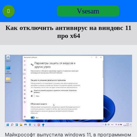
Перейти
Vsesam
к
содержанию
Как отключить антивирус на виндовс 11
про х64
Майкрософт выпустила windows 11, в программном