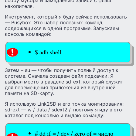
сбору мусора и замедлению записи с флэш
накопителя.
Инструмент, который я буду сейчас использовать
— Busybox. Это набор полезных команд,
содержащихся в одной программе. Запускаем
консоль командой:
$ adb shell
Затем – su — чтобы получить полный доступ к
системе. Сначала создаем файл подкачки. Я
выбрал место в разделе sd-ext, который служит
для перемещения приложения из внутренней
памяти на SD-карту.
Я использую Link2SD и его точка монтирования:
sd-ext — w / data / sdext2 /, поэтому я иду в этот
каталог под консолью и выдаю команду:
# dd if = / dev / zero of = число