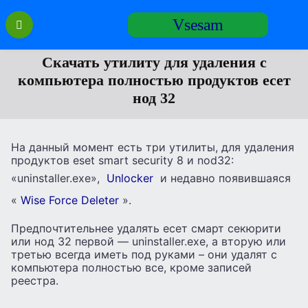
Перейти
Vsesam
к
содержанию
Скачать утилиту для удаления с
компьютера полностью продуктов есет
нод 32
На данный момент есть три утилиты, для удаления
продуктов eset smart security 8 и nod32:
«uninstaller.exe»,
Unlocker
и недавно появившаяся
«
Wise Force Deleter
».
Предпочтительнее удалять есет смарт секюрити
или нод 32 первой — uninstaller.exe, а вторую или
третью всегда иметь под руками – они удалят с
компьютера полностью все, кроме записей
реестра.