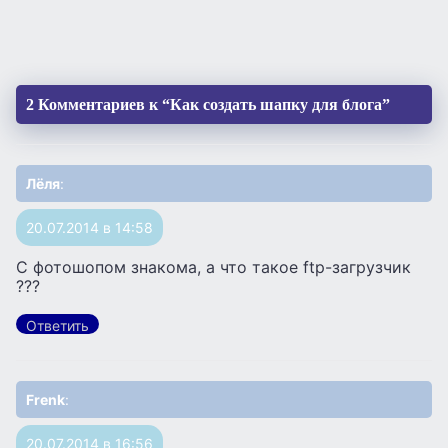
2 Комментариев к “Как создать шапку для блога”
Лёля
:
20.07.2014 в 14:58
С фотошопом знакома, а что такое ftp-загрузчик
???
Ответить
Frenk
:
20.07.2014 в 16:56