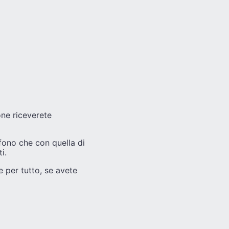
one riceverete
fono che con quella di
i.
e per tutto, se avete