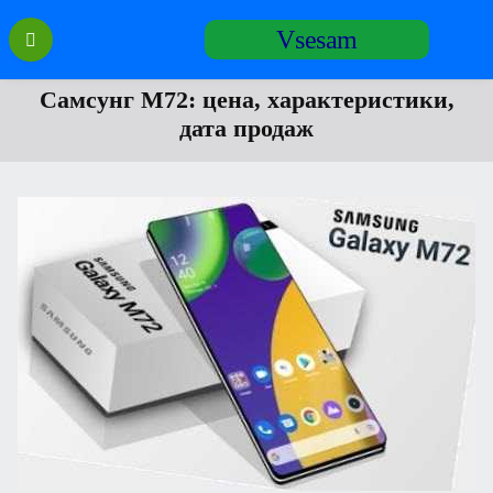
Перейти
Vsesam
к
содержанию
Самсунг М72: цена, характеристики,
дата продаж