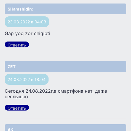
SHamshidin
:
23.03.2022 в 04:03
Gap yoq zor chiqipti
Ответить
ZET
:
24.08.2022 в 18:04
Сегодня 24.08.2022г,а смартфона нет, даже
неслышно
Ответить
АК
: