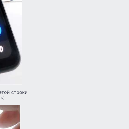
 этой строки
ь).