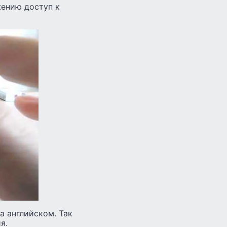
жению доступ к
а английском. Так
я.