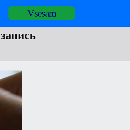
Vsesam
 запись