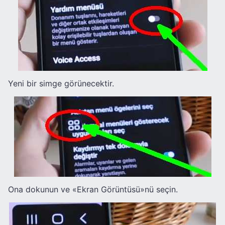
Yeni bir simge görünecektir.
Ona dokunun ve «Ekran Görüntüsü»nü seçin.