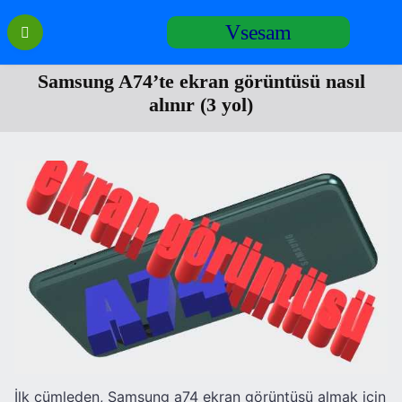
Перейти
Vsesam
к
содержанию
Samsung A74’te ekran görüntüsü nasıl
alınır (3 yol)
İlk cümleden, Samsung a74 ekran görüntüsü almak için