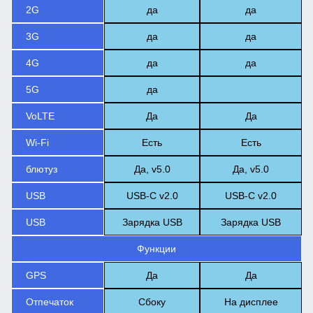
2G
да
да
3G
да
да
4G
да
да
5G
да
VoLTE
Да
Да
Wi-Fi
Есть
Есть
блютуз
Да, v5.0
Да, v5.0
USB
USB-C v2.0
USB-C v2.0
USB
Зарядка USB
Зарядка USB
Функции
GPS
Да
Да
Отпечаток
Сбоку
На дисплее