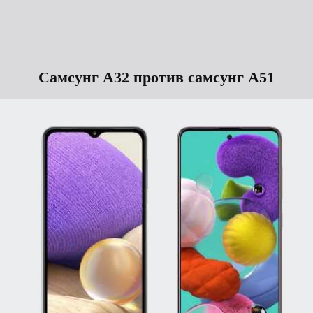
Самсунг А32 против самсунг А51