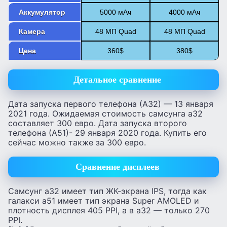
Аккумулятор
5000 мАч
4000 мАч
Камера
48 МП Quad
48 МП Quad
Цена
360$
380$
Детальное сравнение
Дата запуска первого телефона (А32) — 13 января
2021 года. Ожидаемая стоимость самсунга а32
составляет 300 евро. Дата запуска второго
телефона (А51)- 29 января 2020 года. Купить его
сейчас можно также за 300 евро.
Сравнение дисплеев
Самсунг а32 имеет тип ЖК-экрана IPS, тогда как
галакси а51 имеет тип экрана Super AMOLED и
плотность дисплея 405 PPI, а в а32 — только 270
PPI.