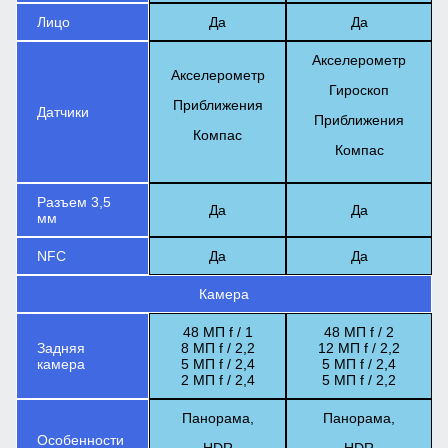
Лицо
Да
Да
Акселерометр
Акселерометр
Гироскоп
Приближения
Датчики
Приближения
Компас
Компас
Разъем 3,5
Да
Да
мм
NFC
Да
Да
Камера
48 МП f / 1
48 МП f / 2
Задняя
8 МП f / 2,2
12 МП f / 2,2
камера
5 МП f / 2,4
5 МП f / 2,4
2 МП f / 2,4
5 МП f / 2,2
Панорама,
Панорама,
Особенности