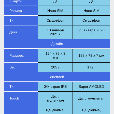
2 карты
Да
Да
Размер
Нано SIM
Нано SIM
Тип
Смартфон
Смартфон
13 января
29 января 2020
Дата
2021 г.
г.
Дизайн
164 х 76 х ​​9
Размеры
158 х 73 х 7 мм
мм
Вес
205 г
172 г
Дисплей
Тип
ЖК-экран IPS
Super AMOLED
Да, с
Touch
Да, с мультитач
мультитач
6,5 дюйма,
6,5 дюйма,