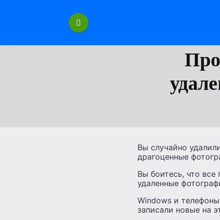
Перейти
к
содержанию
Про
удале
Вы случайно удалил
драгоценные фотогра
Вы боитесь, что все
удаленные фотограф
Windows и телефоны 
записали новые на э