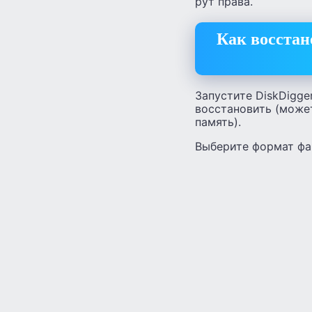
рут права.
Как восстан
Запустите DiskDigge
восстановить (може
память).
Выберите формат фай