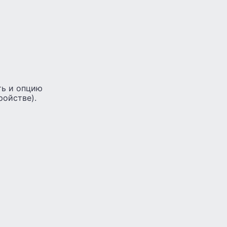
ть и опцию
ройстве).