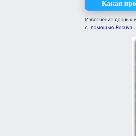
Какая про
Извлечение данных 
с
помощью Recuva
.