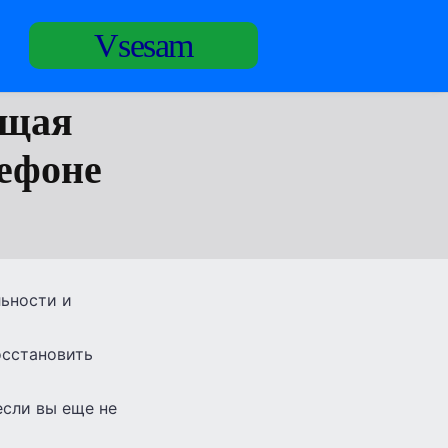
Vsesam
ющая
лефоне
льности и
осстановить
если вы еще не