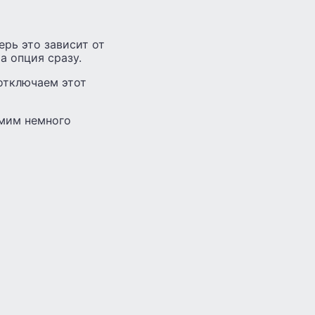
рь это зависит от
а опция сразу.
отключаем этот
омим немного