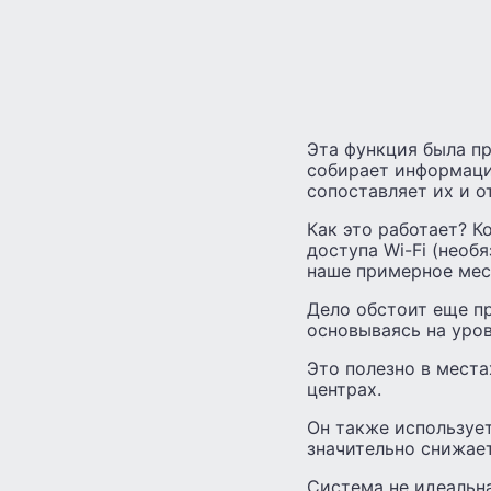
Эта функция была пре
собирает информаци
сопоставляет их и о
Как это работает? К
доступа Wi-Fi (необ
наше примерное мес
Дело обстоит еще пр
основываясь на уров
Это полезно в места
центрах.
Он также используе
значительно снижает
Система не идеальн