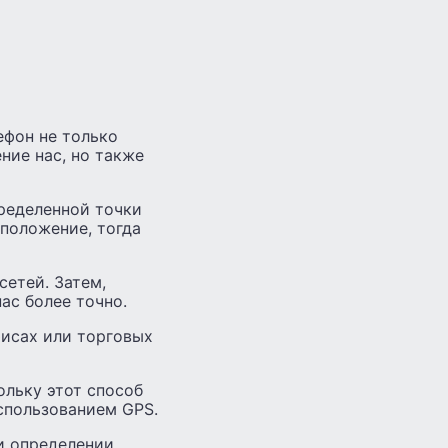
лефон не только
ние нас, но также
пределенной точки
оположение, тогда
сетей. Затем,
ас более точно.
офисах или торговых
ольку этот способ
спользованием GPS.
и определении