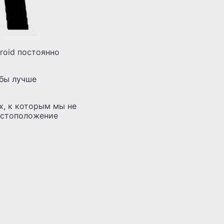
roid постоянно
обы лучше
х, к которым мы не
естоположение