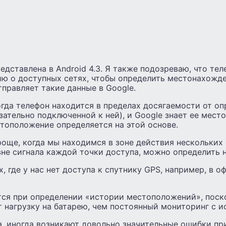
дставлена ​​в Android 4.3. Я также подозреваю, что те
ю о доступных сетях, чтобы определить местонахожде
тправляет такие данные в Google.
огда телефон находится в пределах досягаемости от о
язательно подключенной к ней), и Google знает ее мест
тоположение определяется на этой основе.
още, когда мы находимся в зоне действия нескольких 
не сигнала каждой точки доступа, можно определить н
х, где у нас нет доступа к спутнику GPS, например, в 
тся при определении «истории местоположений», поск
 нагрузку на батарею, чем постоянный мониторинг с и
а, иногда возникают довольно значительные ошибки пр