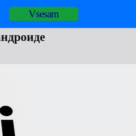
Vsesam
андроиде