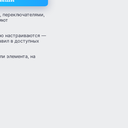
, переключателями,
няют
тью настраиваются —
авил в доступных
и элемента, на