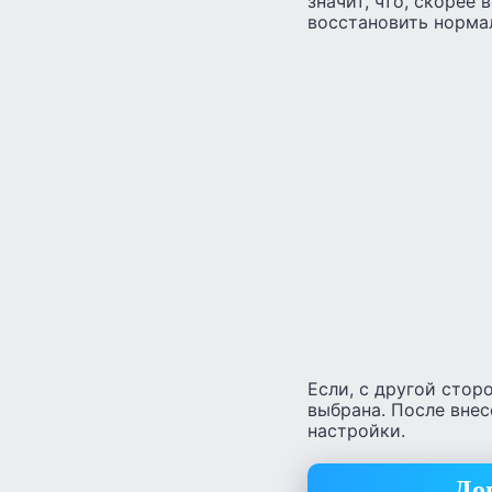
значит, что, скорее
восстановить норма
Если, с другой стор
выбрана. После вне
настройки.
До