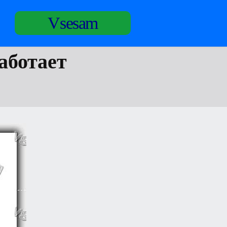
Vsesam
аботает