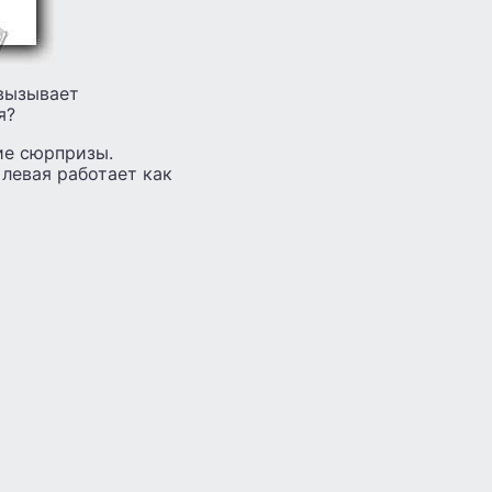
 вызывает
я?
ие сюрпризы.
 левая работает как