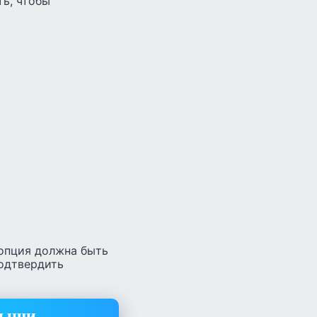
ть, чтобы
 опция должна быть
подтвердить
мыши