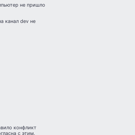
мпьютер не пришло
а канал dev не
равило конфликт
гласна с этим.