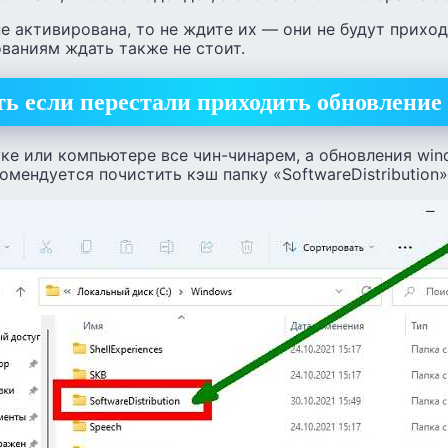
е активирована, то не ждите их — они не будут приход
ваниям ждать также не стоит.
ть если перестали приходить обновление 
ке или компьютере все чин-чинарем, а обновления win
омендуется почистить кэш папку «SoftwareDistribution»