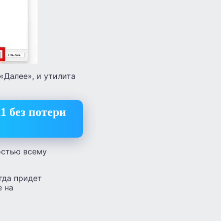
«Далее», и утилита
1 без потери
ностью всему
гда придет
е на