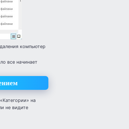
удаления компьютер
ило все начинает
лением
 «Категории» на
ли не видите