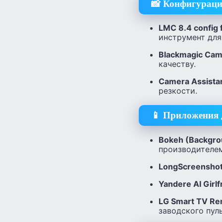
📸 Конфигураци
LMC 8.4 config f
инструмент для
Blackmagic Cam
качеству.
Camera Assista
резкости.
📱 Приложения д
Bokeh (Backgro
производителем
LongScreensho
Yandere AI Girlf
LG Smart TV R
заводского пул