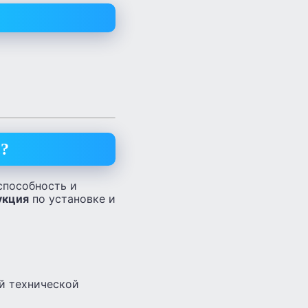
с?
способность и
укция
по установке и
й технической