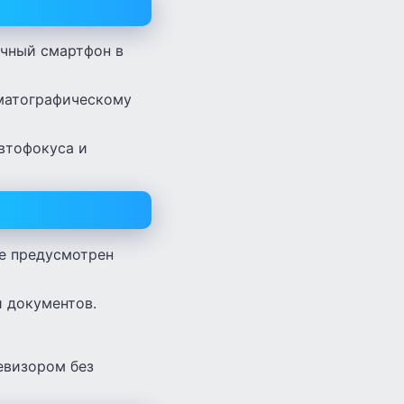
чный смартфон в
матографическому
втофокуса и
не предусмотрен
 документов.
евизором без