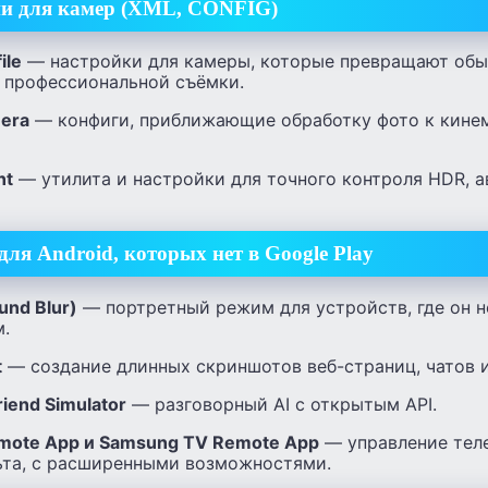
и для камер (XML, CONFIG)
ile
— настройки для камеры, которые превращают обы
 профессиональной съёмки.
era
— конфиги, приближающие обработку фото к кине
nt
— утилита и настройки для точного контроля HDR, а
ля Android, которых нет в Google Play
und Blur)
— портретный режим для устройств, где он 
.
t
— создание длинных скриншотов веб-страниц, чатов и
riend Simulator
— разговорный AI с открытым API.
emote App и Samsung TV Remote App
— управление тел
ьта, с расширенными возможностями.