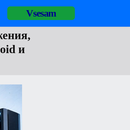
Vsesam
ения,
oid и