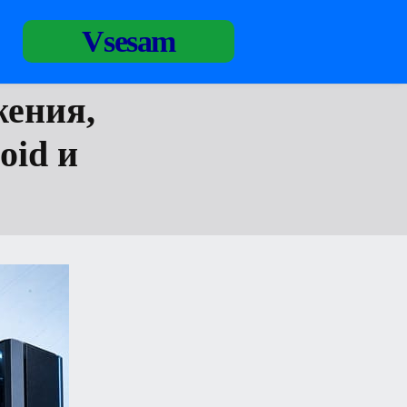
Vsesam
ения,
oid и