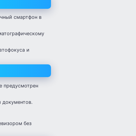
чный смартфон в
матографическому
втофокуса и
не предусмотрен
 документов.
евизором без