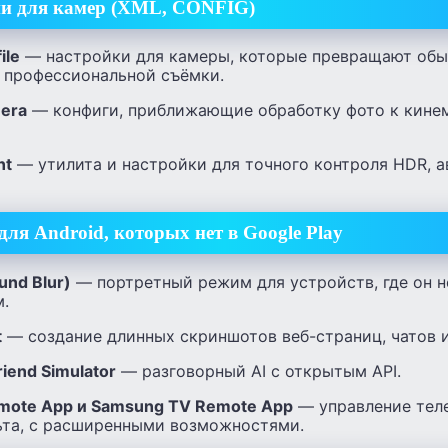
и для камер (XML, CONFIG)
ile
— настройки для камеры, которые превращают обы
 профессиональной съёмки.
era
— конфиги, приближающие обработку фото к кине
nt
— утилита и настройки для точного контроля HDR, а
ля Android, которых нет в Google Play
und Blur)
— портретный режим для устройств, где он 
.
t
— создание длинных скриншотов веб-страниц, чатов и
riend Simulator
— разговорный AI с открытым API.
emote App и Samsung TV Remote App
— управление тел
ьта, с расширенными возможностями.