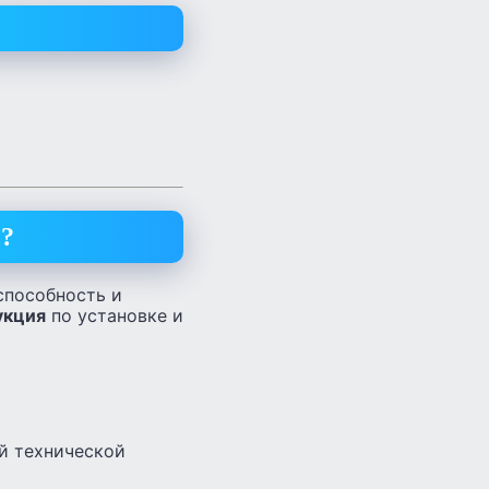
с?
способность и
укция
по установке и
й технической