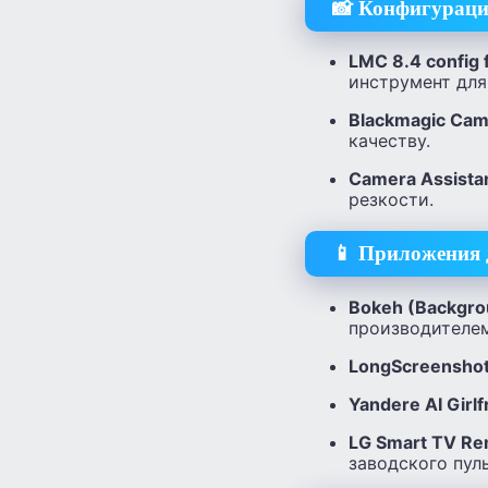
📸 Конфигураци
LMC 8.4 config f
инструмент для
Blackmagic Cam
качеству.
Camera Assista
резкости.
📱 Приложения д
Bokeh (Backgro
производителем
LongScreensho
Yandere AI Girlf
LG Smart TV R
заводского пул