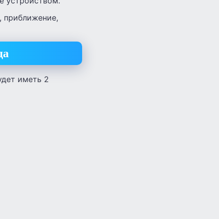
мые устройством.
, приближение,
да
удет иметь 2