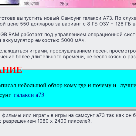
отова выпустить новый Самсунг галакси А73. По слух
ой цене 550 долларов за вариант с 8 ГБ ОЗУ + 128 ГБ 
8GB RAM работает под управлением операционной систе
 аккумулятор емкостью 5000 мАч.
аслаждаться играми, прослушиванием песен, просмотр
чение более длительного времени, не беспокоясь о ра
АНИЕ
аписал небольшой обзор кому где и почему и лучше
мсунг
галакси а73
фильмы или играть в игры на самсунг а73 так как он 
 с разрешением 1080 x 2400 пикселей.