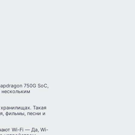
napdragon 750G SoC,
к нескольким
 хранилищах. Такая
я, фильмы, песни и
ают Wi-Fi — Да, Wi-