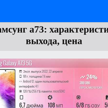
амсунг а73: характеристи
выхода, цена