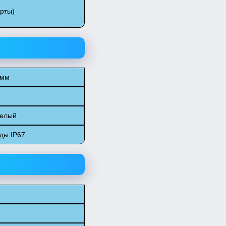
арты)
 мм
Белый
ды IP67