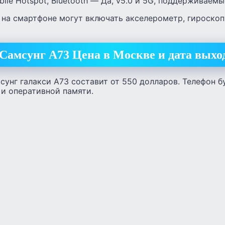
, Mobile Hotspot, Bluetooth — Да, v5.0 и 5G, поддерживае
 на смартфоне могут включать акселерометр, гироскоп
Самсунг А73 Цена в Москве и дата выхо
унг галакси А73 составит от 550 долларов. Телефон б
 и оперативной памяти.