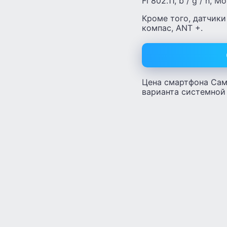
Fi 802.11, b / g / n
Кроме того, датчики
компас, ANT +.
Цена смартфона Самс
варианта системной