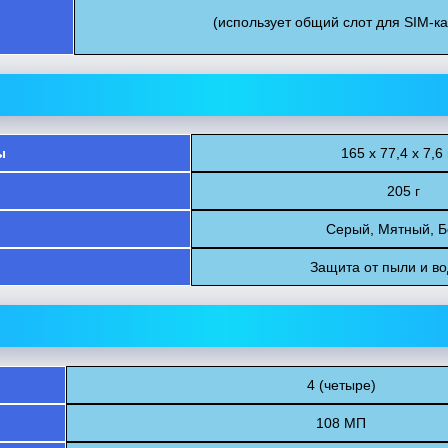
(использует общий слот для SIM-к
ы
165 х 77,4 х 7,6
205 г
Серый, Мятный, 
Защита от пыли и во
4 (четыре)
108 МП