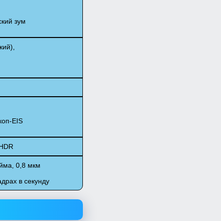
ский зум
кий),
коп-EIS
 HDR
юйма, 0,8 мкм
адрах в секунду