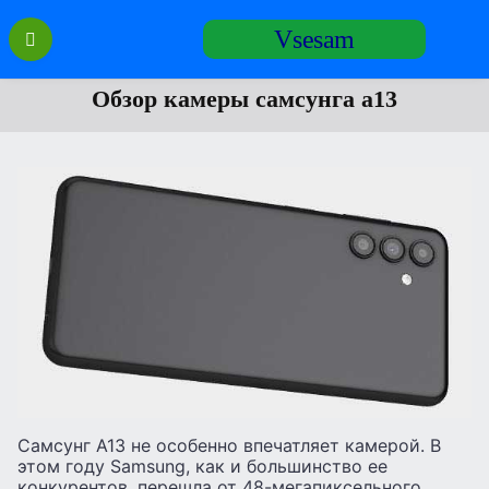
Перейти
Vsesam
к
содержанию
Обзор камеры самсунга а13
Самсунг А13 не особенно впечатляет камерой. В
этом году Samsung, как и большинство ее
конкурентов, перешла от 48-мегапиксельного