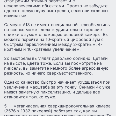
Этот режим отлично работает и с
нечеловеческими объектами. Просто не забудьте
сделать целую кучу выстрелов, если они склонны
извиваться.
Самсунг А13 не имеет специальной телеобъективы,
но все же может делать удивительно хорошие
снимки с зумом с помощью основной камеры. Вы
можете перейти на 10-кратный цифровой зум с
быстрым переключением между 2-кратным, 4-
кратным и 10-кратным увеличением.
2x выстрелы выглядят довольно солидно. Детали
на высоте, цвета тоже. Если вы посмотрите на
пиксель, вы заметите немного более агрессивную
резкость, но ничего сверхъестественного.
Однако качество быстро начинает ухудшаться при
увеличении масштаба за эту точку. Снимки 4x уже
имеют заметную пикселизацию, и дальше все
становится только хуже.
5 — мегапиксельная сверхширокоугольная камера
(2576 x 1932 пикселей) работает так, как вы
можете ожидать от такого маленького сенсора. То