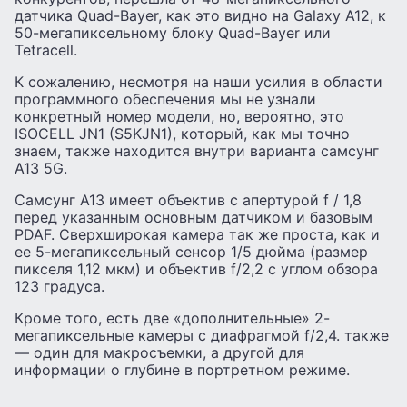
датчика Quad-Bayer, как это видно на Galaxy A12, к
50-мегапиксельному блоку Quad-Bayer или
Tetracell.
К сожалению, несмотря на наши усилия в области
программного обеспечения мы не узнали
конкретный номер модели, но, вероятно, это
ISOCELL JN1 (S5KJN1), который, как мы точно
знаем, также находится внутри варианта самсунг
А13 5G.
Самсунг А13 имеет объектив с апертурой f / 1,8
перед указанным основным датчиком и базовым
PDAF. Сверхширокая камера так же проста, как и
ее 5-мегапиксельный сенсор 1/5 дюйма (размер
пикселя 1,12 мкм) и объектив f/2,2 с углом обзора
123 градуса.
Кроме того, есть две «дополнительные» 2-
мегапиксельные камеры с диафрагмой f/2,4. также
— один для макросъемки, а другой для
информации о глубине в портретном режиме.