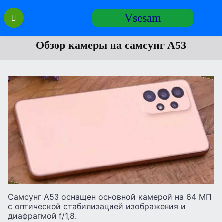
Перейти
Vsesam
к
содержанию
Обзор камеры на самсунг А53
Самсунг А53 оснащен основной камерой на 64 МП
с оптической стабилизацией изображения и
диафрагмой f/1,8.