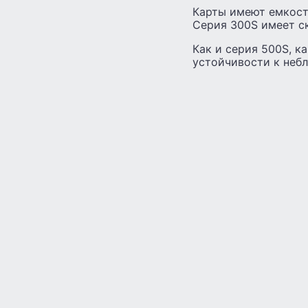
Карты имеют емкость
Серия 300S имеет ск
Как и серия 500S, к
устойчивости к неб