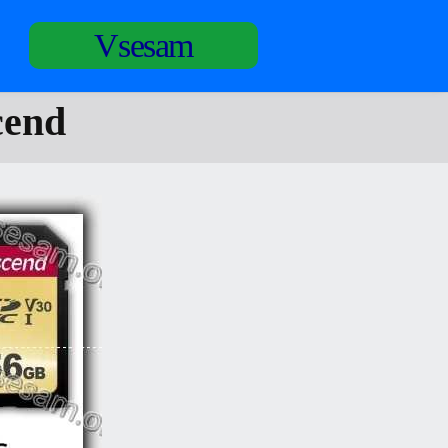
Vsesam
cend