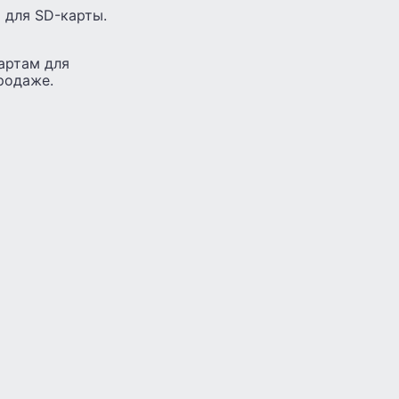
Б для SD-карты.
артам для
родаже.