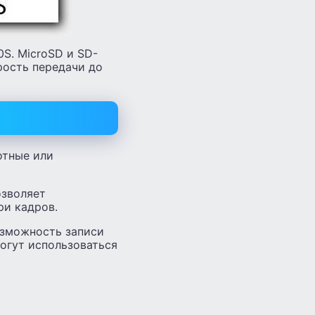
S. MicroSD и SD-
рость передачи до
отные или
озволяет
ри кадров.
возможность записи
огут использоваться