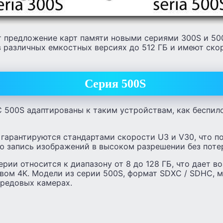
т предложение карт памяти новыми сериями 300S и 500
в различных емкостных версиях до 512 ГБ и имеют ско
Серия 500S
C 500S адаптированы к таким устройствам, как беспил
 гарантируются стандартами скорости U3 и V30, что п
ю запись изображений в высоком разрешении без поте
ерии относится к диапазону от 8 до 128 ГБ, что дает 
вом 4K. Модели из серии 500S, формат SDXC / SDHC, м
ередовых камерах.