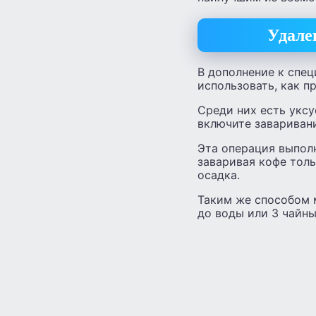
Удале
В дополнение к спе
использовать, как п
Среди них есть уксус
включите завариван
Эта операция выпол
заваривая кофе тол
осадка.
Таким же способом 
до воды или 3 чайны