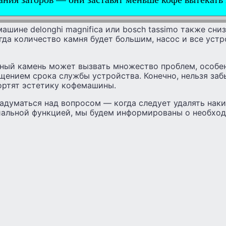
ашине delonghi magnifica или bosch tassimo также сниз
гда количество камня будет большим, насос и все устр
нный камень может вызвать множество проблем, особе
ением срока службы устройства. Конечно, нельзя забы
ортят эстетику кофемашины.
задуматься над вопросом — когда следует удалять наки
иальной функцией, мы будем информированы о необхо