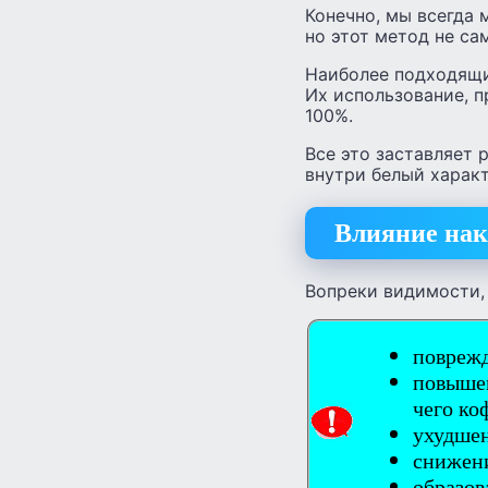
Конечно, мы всегда 
но этот метод не с
Наиболее подходящи
Их использование, п
100%.
Все это заставляет 
внутри белый харак
Влияние наки
Вопреки видимости, 
поврежд
повышен
чего ко
ухудшен
снижен
образов