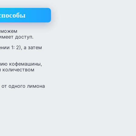
способы
е можем
имеет доступ.
ии 1: 2), а затем
анию кофемашины,
м количеством
 от одного лимона