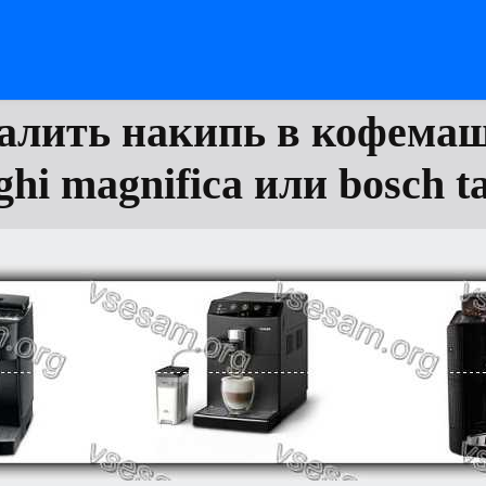
далить накипь в кофема
ghi magnifica или bosch t