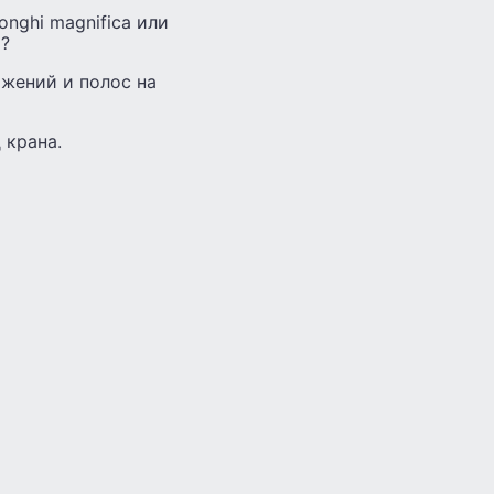
nghi magnifica или
я?
жений и полос на
 крана.