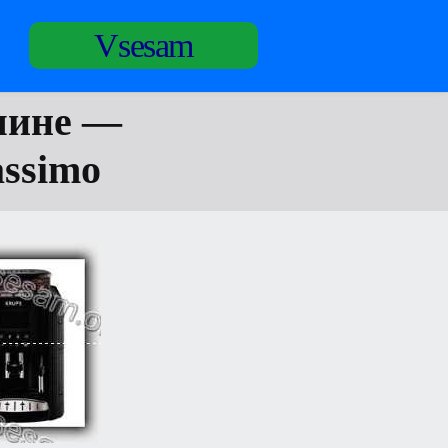
Vsesam
шине —
assimo