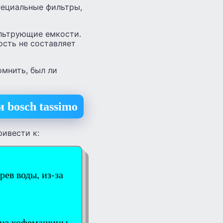
пециальные фильтры,
льтрующие емкости.
ость не составляет
омнить, был ли
 bosch tassimo
ивести к:
ев воды, из-за
 из кофемашины.