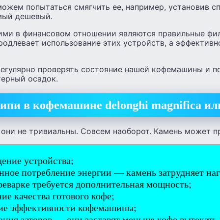
можем попытаться смягчить ее, например, установив с
амый дешевый.
ми в финансовом отношении являются правильные фи
родлевает использование этих устройств, а эффективн
регулярно проверять состояние нашей кофемашины и п
терный осадок.
пи в кофемашине delonghi magnifica или
они не тривиальны. Совсем наоборот. Камень может пр
ение устройства;
ное потребление энергии — камень затрудняет нагр
феварке требуется дополнительная мощность;
ие качества готового кофе;
ие эффективности кофемашины;
ания заторов — они заставят меньше кофе вытекать