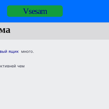
Vsesam
мма
овый ящик
много.
ективней чем