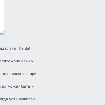
м плане The Bat,
 предложено самим
рое появляется при
а их может быть и
сегда устанавливаю