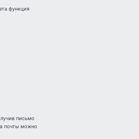
эта функция
олучив письмо
ма почты можно