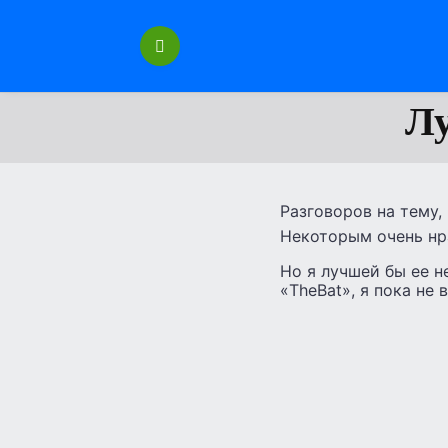
Перейти
к
содержанию
Лу
Разговоров на тему,
Некоторым очень нрав
Но я лучшей бы ее н
«TheBat», я пока не 