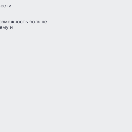
вести
возможность больше
иему и