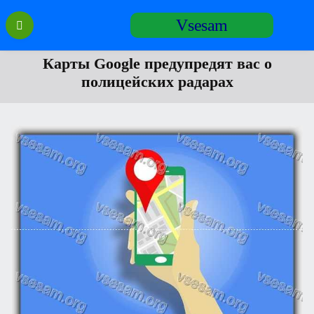
Перейти
Vsesam
к
содержанию
Карты Google предупредят вас о
полицейских радарах