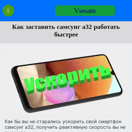
Перейти
Vsesam
к
содержанию
Как заставить самсунг а32 работать
быстрее
Как бы вы не старались ускорить свой смартфон
самсунг а32, получить реактивную скорость вы не