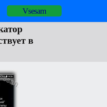
Vsesam
катор
ствует в