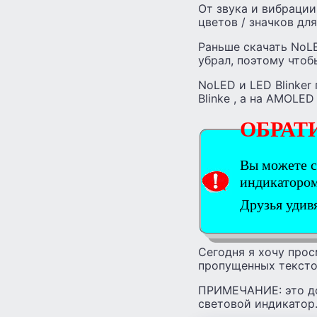
От звука и вибраци
цветов / значков дл
Раньше скачать NoLE
убрал, поэтому чтоб
NoLED и LED Blinker
Blinke , а на AMOLED
ОБРАТ
Вы можете с
индикатором
Друзья удив
Сегодня я хочу про
пропущенных тексто
ПРИМЕЧАНИЕ: это до
световой индикатор.