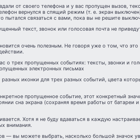
вдали от своего телефона и у вас пропущен вызов, тек
елефон вернулся в спящий режим (т. е. экран выключен)
-то пытался связаться с вами, пока вы не решите выклю
ущенный текст, звонок или голосовая почта не приведу
новится очень полезным. Не говоря уже о том, что это
действии.
с о трех пропущенных событиях: тексты, звонки и гол
ропущенных электронных письмах
 разных иконки для трех разных событий, цвета кото
нкретное пропущенное событие, этот конкретный значо
оянии сна экрана (сохраняя время работы от батареи 
вается. Хотя я не буду вдаваться в каждую настраива
ых внимания.
ков — вы можете выбрать, насколько большой значок у