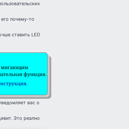
пользовательских
 его почему-то
лучше ставить LED
ял мигающим
чательная функция.
инструкция.
уведомляет вас о
ивит. Это реално