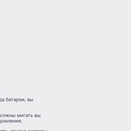
а батареи, вы
должны мигать вы
домления.
ять другие сервисы,