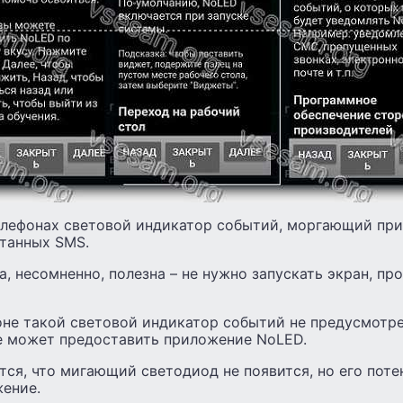
телефонах световой индикатор событий, моргающий пр
итанных SMS.
а, несомненно, полезна – не нужно запускать экран, п
не такой световой индикатор событий не предусмотрен
ее может предоставить приложение NoLED.
тся, что мигающий светодиод не появится, но его пот
жение.