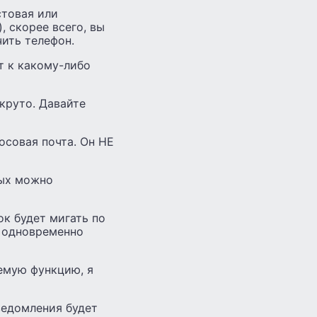
стовая или
, скорее всего, вы
чить телефон.
т к какому-либо
 круто. Давайте
осовая почта. Он НЕ
рых можно
к будет мигать по
и одновременно
емую функцию, я
ведомления будет