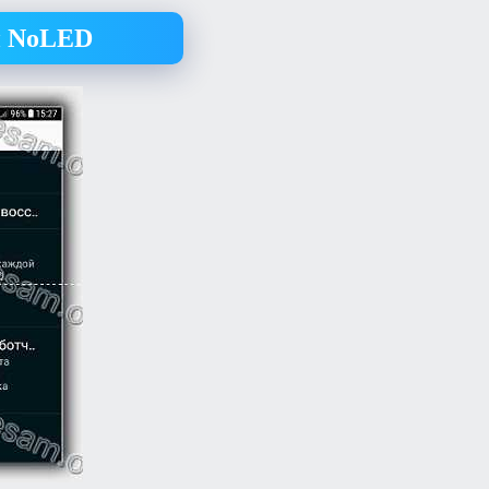
й NoLED