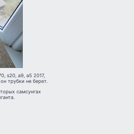
70, s20, а9, а5 2017,
 он трубки не берет.
оторых самсунгах
ганта.