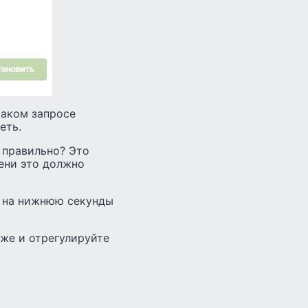
таком запросе
еть.
 правильно? Это
мени это должно
а на нижнюю секунды
кже и отрегулируйте