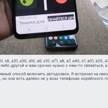
 s8, а31, а30, а10, а6, s10, а71, а8, а7, а40, s7, а01, а20, а
 41 либо другой и вам срочно нужно с кем-то связаться, а
ивный способ включить автодозвон. Я встречал на нек
 но она есть далеко не у всех телефонах корейского ги