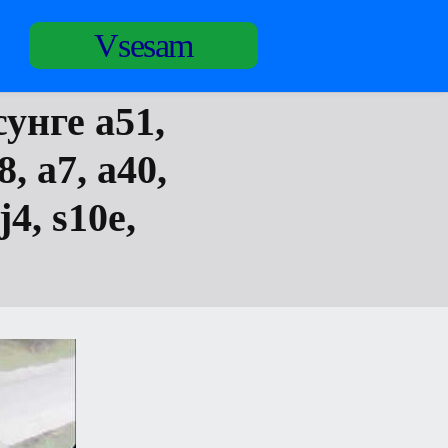
Vsesam
унге а51,
8, а7, а40,
j4, s10e,