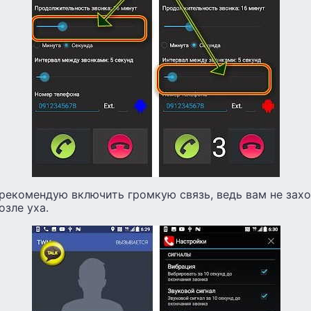
 рекомендую включить громкую связь, ведь вам не зах
озле уха.