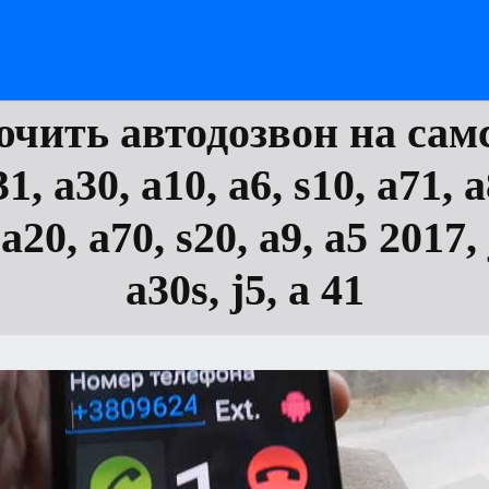
чить автодозвон на самс
31, а30, а10, а6, s10, а71, а
 а20, а70, s20, а9, а5 2017, 
а30s, j5, а 41