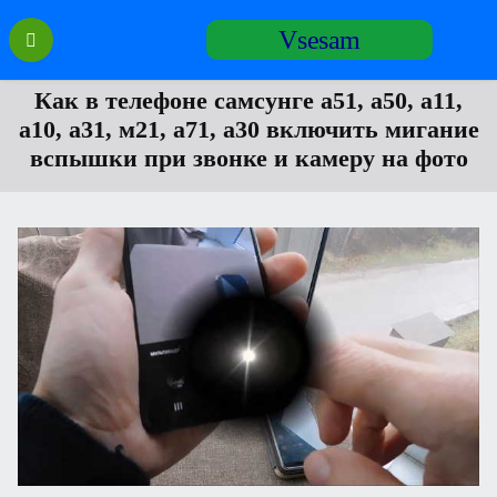
Перейти
Vsesam
к
содержанию
Как в телефоне самсунге а51, а50, а11,
а10, а31, м21, а71, а30 включить мигание
вспышки при звонке и камеру на фото