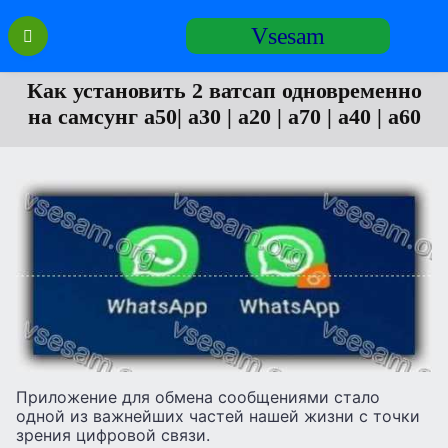
Перейти
Vsesam
к
содержанию
Как установить 2 ватсап одновременно
на самсунг а50| а30 | а20 | а70 | а40 | а60
Приложение для обмена сообщениями стало
одной из важнейших частей нашей жизни с точки
зрения цифровой связи.