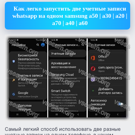
Как легко запустить две учетные записи
whatsapp на одном samsung a50 | a30 | a20 |
a70 | a40 | a60
Самый легкий способ использовать две разные
учетные записи на одном телефоне, в нашем