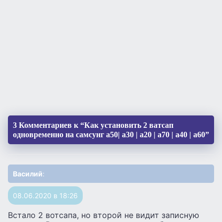
3 Комментариев к “Как установить 2 ватсап
одновременно на самсунг а50| а30 | а20 | а70 | а40 | а60”
Василий
:
08.06.2020 в 18:26
Встало 2 вотсапа, но второй не видит записную