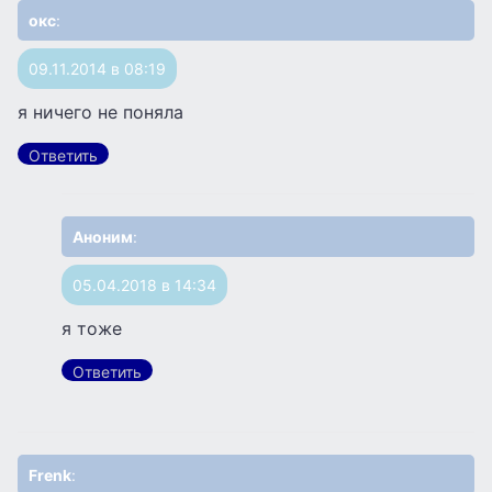
окс
:
09.11.2014 в 08:19
я ничего не поняла
Ответить
Аноним
:
05.04.2018 в 14:34
я тоже
Ответить
Frenk
: