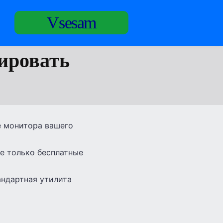
Vsesam
ировать
е монитора вашего
е только бесплатные
андартная утилита