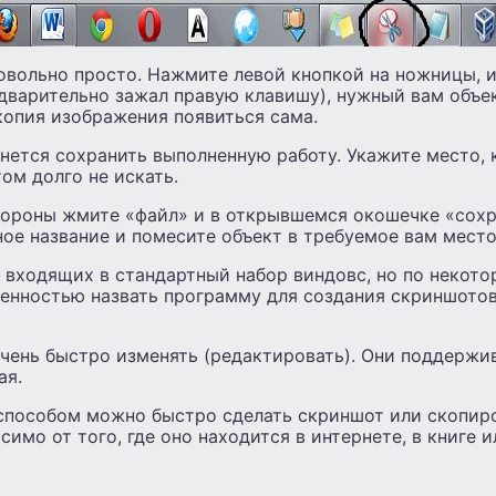
овольно просто. Нажмите левой кнопкой на ножницы, и
варительно зажал правую клавишу), нужный вам объек
копия изображения появиться сама.
нется сохранить выполненную работу. Укажите место, 
ом долго не искать.
стороны жмите «файл» и в открывшемся окошечке «сохр
ое название и помесите объект в требуемое вам место
е входящих в стандартный набор виндовс, но по некот
енностью назвать программу для создания скриншотов 
чень быстро изменять (редактировать). Они поддержив
ая.
способом можно быстро сделать скриншот или скопир
симо от того, где оно находится в интернете, в книге 