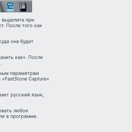
 выделите при
т. После того как
куда она будет
анить как». После
.
орым параметрам
«FastStone Capture»
ает русский язык,
овать любое
или в программе.