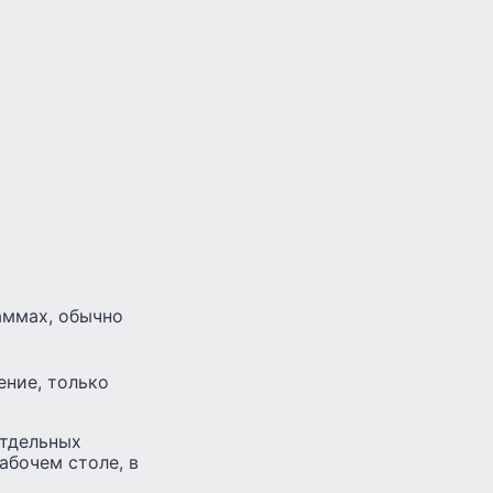
аммах, обычно
ение, только
отдельных
абочем столе, в